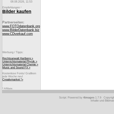
08.08.2026, 11:53
Empfehlungen
*
Bilder kaufen
Partnerseiten:
www.FOTOdatenbank.org
www.BilderDatenbank.biz
www.CDverkauf.com
Werbung / Tipps:
Rechtsanwalt Hartberg >
Unterrichtsmaterial Physik >
Unterrichtsmaterial Chemie >
Music and Sound FX >
Kostenlose Fonts/ Grafiken
jede Woche neu!
Creativmarket *>
* Affiliate.
Script: Powered by
4images
1.7.9 Copyrig
Inhalte und Bildmat