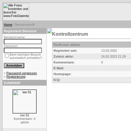
Home
/ Benutzerprofil
Registrierte Benutzer
Kontrollzentrum
Benutzername:
Profil von: admin
Passwort:
Registriert seit:
13.03.2002
Beim nächsten Besuch
Zuletzt aktiv:
16.02.2023 21:29
automatisch anmelden?
Kommentare:
0
E-Mail:
»
Password vergessen
Homepage:
»
Registrierung
ICQ:
Zufallsbild
tee 01
Kommentare: 0
admin