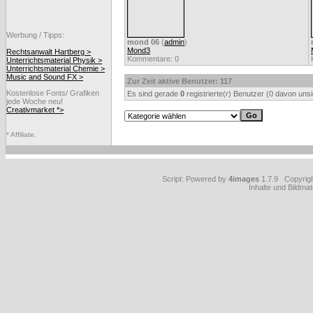
Werbung / Tipps:
mond 06
(
admin
)
Mond3
Rechtsanwalt Hartberg >
Kommentare: 0
Unterrichtsmaterial Physik >
Unterrichtsmaterial Chemie >
Music and Sound FX >
Zur Zeit aktive Benutzer: 117
Kostenlose Fonts/ Grafiken
Es sind gerade
0
registrierte(r) Benutzer (0 davon uns
jede Woche neu!
Creativmarket *>
* Affiliate.
Script: Powered by
4images
1.7.9 Copyrig
Inhalte und Bildmat