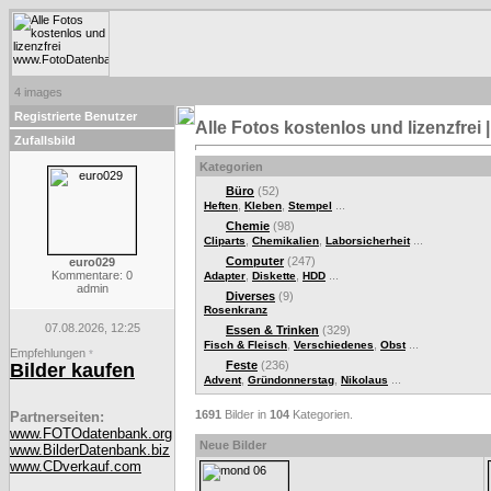
4 images
Registrierte Benutzer
Alle Fotos kostenlos und lizenzfre
Zufallsbild
Kategorien
Büro
(52)
,
,
...
Heften
Kleben
Stempel
Chemie
(98)
,
,
...
Cliparts
Chemikalien
Laborsicherheit
Computer
(247)
euro029
Kommentare: 0
,
,
...
Adapter
Diskette
HDD
admin
Diverses
(9)
Rosenkranz
07.08.2026, 12:25
Essen & Trinken
(329)
,
,
...
Fisch & Fleisch
Verschiedenes
Obst
Empfehlungen
*
Feste
(236)
Bilder kaufen
,
,
...
Advent
Gründonnerstag
Nikolaus
1691
Bilder in
104
Kategorien.
Partnerseiten:
www.FOTOdatenbank.org
Neue Bilder
www.BilderDatenbank.biz
www.CDverkauf.com