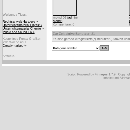
Werbung / Tipps:
mond 06
(
admin
)
Mond3
Rechtsanwalt Hartberg >
Kommentare: 0
Unterrichtsmaterial Physik >
Unterrichtsmaterial Chemie >
Music and Sound FX >
Zur Zeit aktive Benutzer: 21
Kostenlose Fonts/ Grafiken
Es sind gerade
0
registrierte(r) Benutzer (0 davon uns
jede Woche neu!
Creativmarket *>
* Affiliate.
Script: Powered by
4images
1.7.9 Copyrig
Inhalte und Bildmat