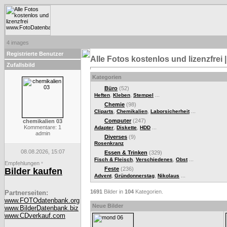
4 images
Registrierte Benutzer
Alle Fotos kostenlos und lizenzfre
Zufallsbild
Kategorien
Büro
(52)
,
,
...
Heften
Kleben
Stempel
Chemie
(98)
,
,
...
Cliparts
Chemikalien
Laborsicherheit
Computer
(247)
chemikalien 03
Kommentare: 1
,
,
...
Adapter
Diskette
HDD
admin
Diverses
(9)
Rosenkranz
08.08.2026, 15:07
Essen & Trinken
(329)
,
,
...
Fisch & Fleisch
Verschiedenes
Obst
Empfehlungen
*
Feste
(236)
Bilder kaufen
,
,
...
Advent
Gründonnerstag
Nikolaus
1691
Bilder in
104
Kategorien.
Partnerseiten:
www.FOTOdatenbank.org
Neue Bilder
www.BilderDatenbank.biz
www.CDverkauf.com