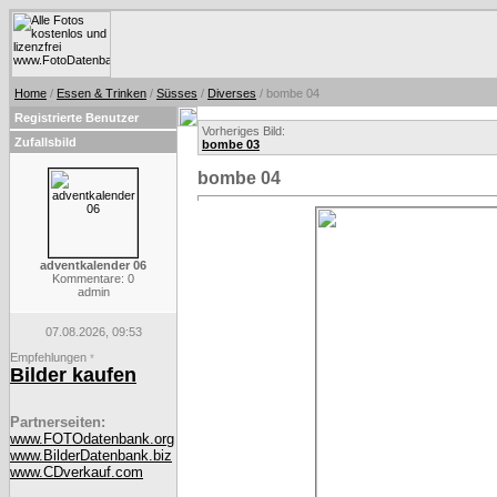
Home
/
Essen & Trinken
/
Süsses
/
Diverses
/ bombe 04
Registrierte Benutzer
Vorheriges Bild:
Zufallsbild
bombe 03
bombe 04
adventkalender 06
Kommentare: 0
admin
07.08.2026, 09:53
Empfehlungen
*
Bilder kaufen
Partnerseiten:
www.FOTOdatenbank.org
www.BilderDatenbank.biz
www.CDverkauf.com