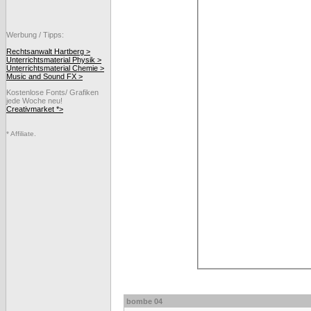
Werbung / Tipps:
Rechtsanwalt Hartberg >
Unterrichtsmaterial Physik >
Unterrichtsmaterial Chemie >
Music and Sound FX >
Kostenlose Fonts/ Grafiken
jede Woche neu!
Creativmarket *>
* Affiliate.
bombe 04