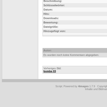
Beschreibung:
Schlüsselwörter:
Datum:
Hits:
Downloads:
Bewertung:
Dateigröße:
Hinzugefügt von:
Autor:
Es wurden noch keine Kommentare abgegeben.
Vorheriges Bild:
bombe 03
Script: Powered by
4images
1.7.9 Copyrig
Inhalte und Bildmat