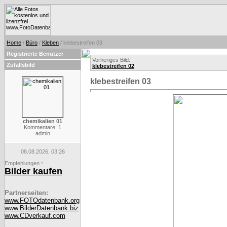
Home
/
Büro
/
Kleben
/ klebestreifen 03
Registrierte Benutzer
Vorheriges Bild:
Zufallsbild
klebestreifen 02
klebestreifen 03
chemikalien 01
Kommentare: 1
admin
08.08.2026, 03:26
Empfehlungen
*
Bilder kaufen
Partnerseiten:
www.FOTOdatenbank.org
www.BilderDatenbank.biz
www.CDverkauf.com