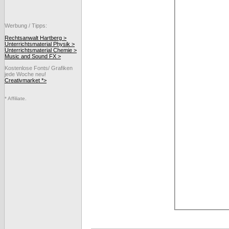
Werbung / Tipps:
Rechtsanwalt Hartberg >
Unterrichtsmaterial Physik >
Unterrichtsmaterial Chemie >
Music and Sound FX >
Kostenlose Fonts/ Grafiken
jede Woche neu!
Creativmarket *>
* Affiliate.