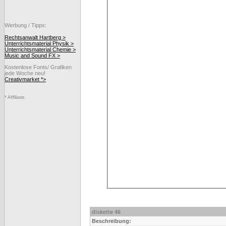
Werbung / Tipps:
Rechtsanwalt Hartberg >
Unterrichtsmaterial Physik >
Unterrichtsmaterial Chemie >
Music and Sound FX >
Kostenlose Fonts/ Grafiken
jede Woche neu!
Creativmarket *>
* Affiliate.
diskette 46
Beschreibung: