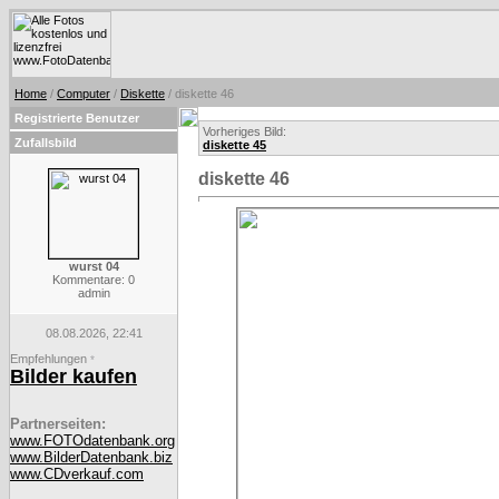
Home
/
Computer
/
Diskette
/ diskette 46
Registrierte Benutzer
Vorheriges Bild:
Zufallsbild
diskette 45
diskette 46
wurst 04
Kommentare: 0
admin
08.08.2026, 22:41
Empfehlungen
*
Bilder kaufen
Partnerseiten:
www.FOTOdatenbank.org
www.BilderDatenbank.biz
www.CDverkauf.com