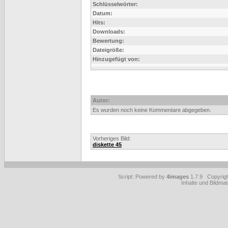
Schlüsselwörter:
Datum:
Hits:
Downloads:
Bewertung:
Dateigröße:
Hinzugefügt von:
Autor:
Es wurden noch keine Kommentare abgegeben.
Vorheriges Bild:
diskette 45
Script: Powered by
4images
1.7.9 Copyrig
Inhalte und Bildmat