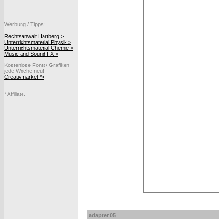
Werbung / Tipps:
Rechtsanwalt Hartberg >
Unterrichtsmaterial Physik >
Unterrichtsmaterial Chemie >
Music and Sound FX >
Kostenlose Fonts/ Grafiken
jede Woche neu!
Creativmarket *>
* Affiliate.
adapter 05