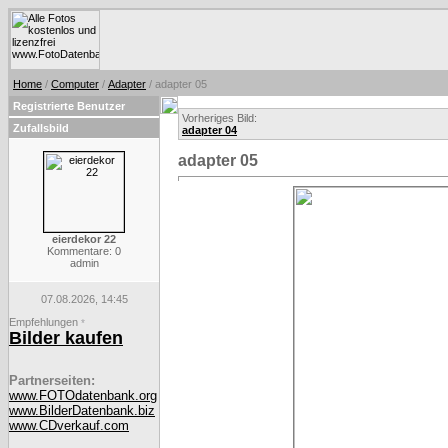
Home
/
Computer
/
Adapter
/ adapter 05
Registrierte Benutzer
Vorheriges Bild:
Zufallsbild
adapter 04
adapter 05
eierdekor 22
Kommentare: 0
admin
07.08.2026, 14:45
Empfehlungen
*
Bilder kaufen
Partnerseiten:
www.FOTOdatenbank.org
www.BilderDatenbank.biz
www.CDverkauf.com