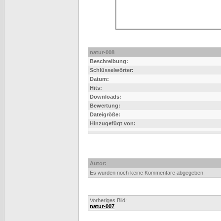
natur-008
Beschreibung:
Schlüsselwörter:
Datum:
Hits:
Downloads:
Bewertung:
Dateigröße:
Hinzugefügt von:
Autor:
Es wurden noch keine Kommentare abgegeben.
Vorheriges Bild:
natur-007