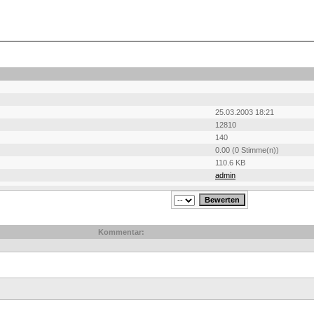
25.03.2003 18:21
12810
140
0.00 (0 Stimme(n))
110.6 KB
admin
Kommentar: