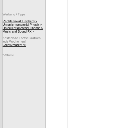
Werbung / Tipps:
Rechtsanwalt Hartberg >
Unterrichtsmaterial Physik >
Unterrichtsmaterial Chemie >
Music and Sound FX >
Kostenlose Fonts/ Grafiken
jede Woche neu!
Creativmarket *>
* Affiliate.