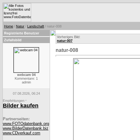
Home
/
Natur
/
Landschaft
/ natur-008
Registrierte Benutzer
Vorheriges Bild:
Zufallsbild
natur-007
natur-008
webcam 04
Kommentare: 1
admin
07.08.2026, 06:24
Empfehlungen
*
Bilder kaufen
Partnerseiten:
www.FOTOdatenbank.org
www.BilderDatenbank.biz
www.CDverkauf.com