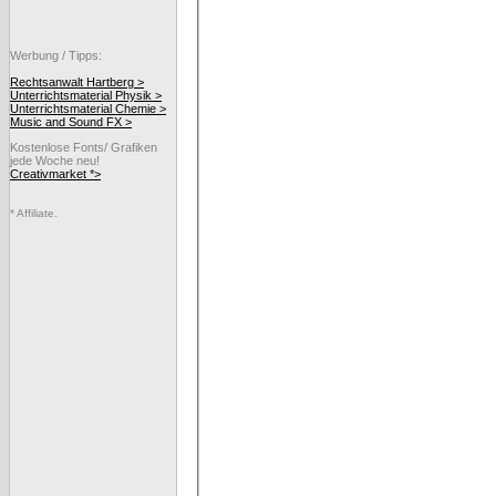
Werbung / Tipps:
Rechtsanwalt Hartberg >
Unterrichtsmaterial Physik >
Unterrichtsmaterial Chemie >
Music and Sound FX >
Kostenlose Fonts/ Grafiken
jede Woche neu!
Creativmarket *>
* Affiliate.