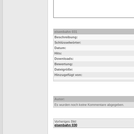
eisenbahn 031
Beschreibung:
Schlüsselwörter:
Datum:
Hits:
Downloads:
Bewertung:
Dateigröße:
Hinzugefügt von:
Autor:
Es wurden noch keine Kommentare abgegeben.
Vorheriges Bild:
eisenbahn 030