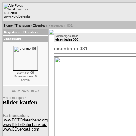
Home
/
Transport
/
Eisenbahn
/ eisenbahn 031
Registrierte Benutzer
Vorheriges Bild:
Zufallsbild
eisenbahn 030
eisenbahn 031
stempel 06
Kommentare: 0
admin
08.08.2026, 15:30
Empfehlungen
*
Bilder kaufen
Partnerseiten:
www.FOTOdatenbank.org
www.BilderDatenbank.biz
www.CDverkauf.com