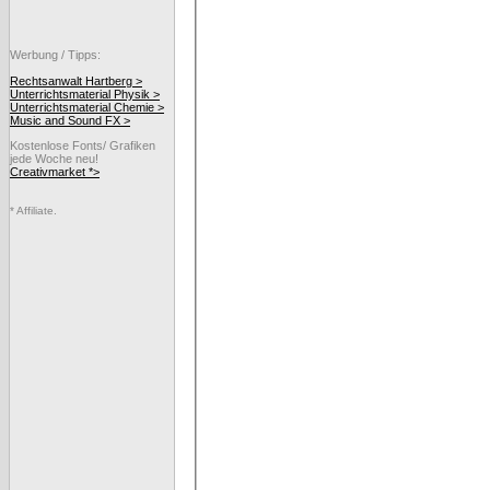
Werbung / Tipps:
Rechtsanwalt Hartberg >
Unterrichtsmaterial Physik >
Unterrichtsmaterial Chemie >
Music and Sound FX >
Kostenlose Fonts/ Grafiken
jede Woche neu!
Creativmarket *>
* Affiliate.