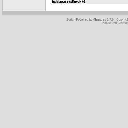
halskrause stifneck 02
Script: Powered by
4images
1.7.9 Copyrig
Inhalte und Bildmat