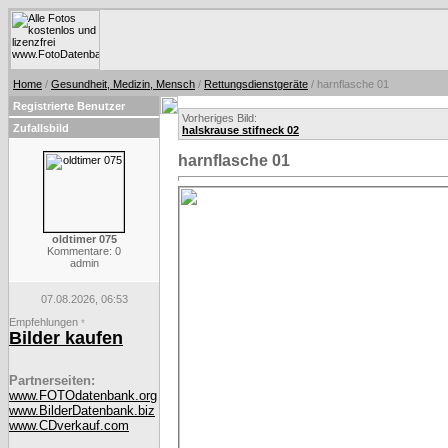
Home
/
Gesundheit, Medizin, Mensch
/
Rettungsdienstgeräte
/ harnflasche 01
Registrierte Benutzer
Vorheriges Bild:
Zufallsbild
halskrause stifneck 02
harnflasche 01
oldtimer 075
Kommentare: 0
admin
07.08.2026, 06:53
Empfehlungen
*
Bilder kaufen
Partnerseiten:
www.FOTOdatenbank.org
www.BilderDatenbank.biz
www.CDverkauf.com