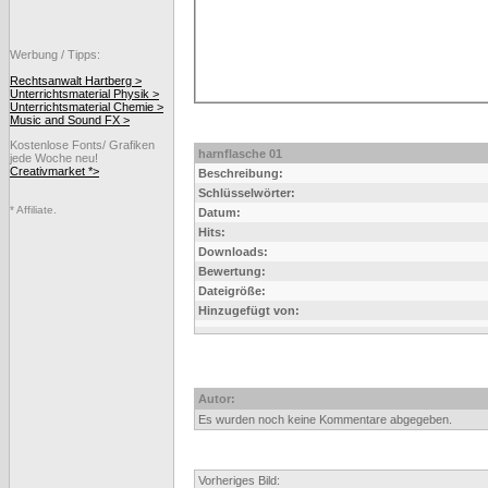
Werbung / Tipps:
Rechtsanwalt Hartberg >
Unterrichtsmaterial Physik >
Unterrichtsmaterial Chemie >
Music and Sound FX >
Kostenlose Fonts/ Grafiken
harnflasche 01
jede Woche neu!
Creativmarket *>
Beschreibung:
Schlüsselwörter:
* Affiliate.
Datum:
Hits:
Downloads:
Bewertung:
Dateigröße:
Hinzugefügt von:
Autor:
Es wurden noch keine Kommentare abgegeben.
Vorheriges Bild: