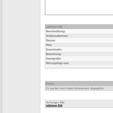
oldtimer 035
Beschreibung:
Schlüsselwörter:
Datum:
Hits:
Downloads:
Bewertung:
Dateigröße:
Hinzugefügt von:
Autor:
Es wurden noch keine Kommentare abgegeben.
Vorheriges Bild:
oldtimer 034