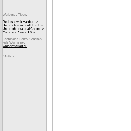
Werbung / Tipps:
Rechtsanwalt Hartberg >
Unterrichtsmaterial Physik >
Unterrichtsmaterial Chemie >
Music and Sound FX >
Kostenlose Fonts/ Grafiken
jede Woche neu!
Creativmarket *>
* Affiliate.