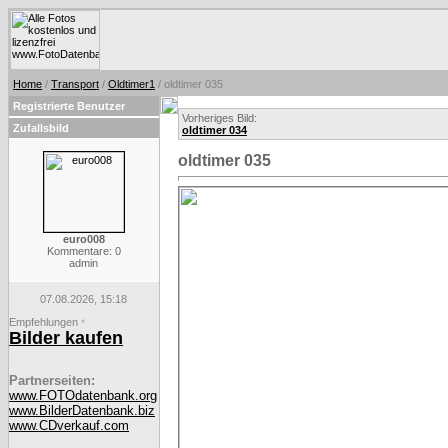
Home
/
Transport
/
Oldtimer1
/ oldtimer 035
Registrierte Benutzer
Vorheriges Bild:
Zufallsbild
oldtimer 034
oldtimer 035
euro008
Kommentare: 0
admin
07.08.2026, 15:18
Empfehlungen
*
Bilder kaufen
Partnerseiten:
www.FOTOdatenbank.org
www.BilderDatenbank.biz
www.CDverkauf.com