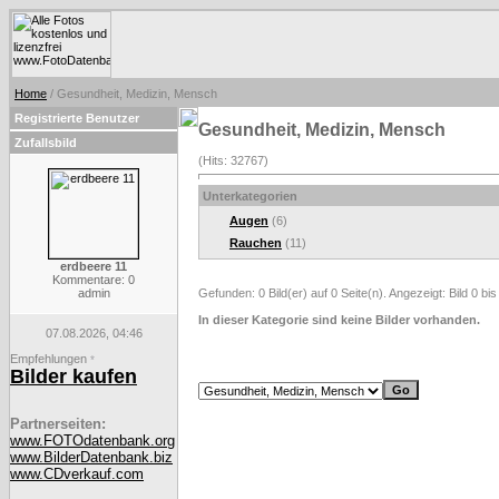
Home
/ Gesundheit, Medizin, Mensch
Registrierte Benutzer
Gesundheit, Medizin, Mensch
Zufallsbild
(Hits: 32767)
Unterkategorien
Augen
(6)
Rauchen
(11)
erdbeere 11
Kommentare: 0
admin
Gefunden: 0 Bild(er) auf 0 Seite(n). Angezeigt: Bild 0 bis
In dieser Kategorie sind keine Bilder vorhanden.
07.08.2026, 04:46
Empfehlungen
*
Bilder kaufen
Partnerseiten:
www.FOTOdatenbank.org
www.BilderDatenbank.biz
www.CDverkauf.com