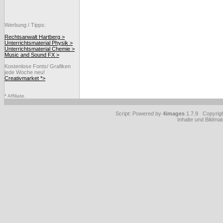
Werbung / Tipps:
Rechtsanwalt Hartberg >
Unterrichtsmaterial Physik >
Unterrichtsmaterial Chemie >
Music and Sound FX >
Kostenlose Fonts/ Grafiken
jede Woche neu!
Creativmarket *>
* Affiliate.
Script: Powered by
4images
1.7.9 Copyrig
Inhalte und Bildmat