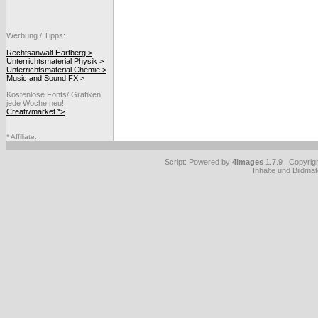
Werbung / Tipps:
Rechtsanwalt Hartberg >
Unterrichtsmaterial Physik >
Unterrichtsmaterial Chemie >
Music and Sound FX >
Kostenlose Fonts/ Grafiken
jede Woche neu!
Creativmarket *>
* Affiliate.
Script: Powered by
4images
1.7.9 Copyrig
Inhalte und Bildmat