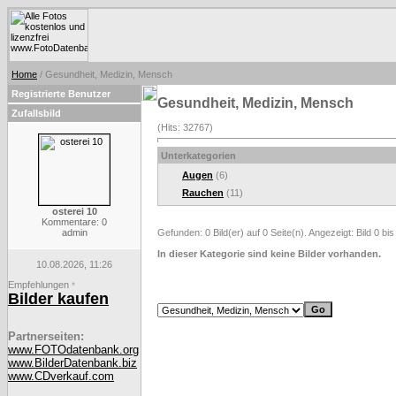
Home
/ Gesundheit, Medizin, Mensch
Registrierte Benutzer
Gesundheit, Medizin, Mensch
Zufallsbild
(Hits: 32767)
Unterkategorien
Augen
(6)
Rauchen
(11)
osterei 10
Kommentare: 0
admin
Gefunden: 0 Bild(er) auf 0 Seite(n). Angezeigt: Bild 0 bis
In dieser Kategorie sind keine Bilder vorhanden.
10.08.2026, 11:26
Empfehlungen
*
Bilder kaufen
Partnerseiten:
www.FOTOdatenbank.org
www.BilderDatenbank.biz
www.CDverkauf.com