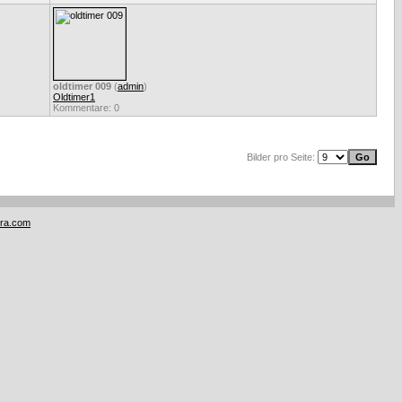
oldtimer 009
(
admin
)
Oldtimer1
Kommentare: 0
Bilder pro Seite:
tra.com