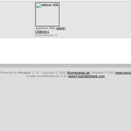
oldtimer 008
(
admin
)
Oldtimer1
Kommentare: 0
: Powered by
4images
1.7.9 Copyright © 2002
4homepages.de
Template © 2002
www.viers
Inhalte und Bildmaterial: © by
www.FotoDatenbank.com