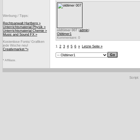
Werbung / Tipps:
Rechtsanwalt Hartberg >
Unterrichtsmaterial Physik >
oldtimer 007
(
admin
)
Unterrichtsmaterial Chemie >
Oldtimer1
Music and Sound FX >
Kommentare: 0
Kostenlose Fonts/ Grafiken
jede Woche neu!
1
2
3
4
5
6
»
Letzte Seite »
Creativmarket *>
* Affiliate.
Script