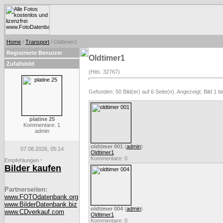
Home
/
Transport
/ Oldtimer1
Registrierte Benutzer
Oldtimer1
Zufallsbild
(Hits: 32767)
Gefunden: 50 Bild(er) auf 6 Seite(n). Angezeigt: Bild 1 bi
platine 25
Kommentare: 1
admin
oldtimer 001
(
admin
)
07.08.2026, 05:14
Oldtimer1
Kommentare: 0
Empfehlungen
*
Bilder kaufen
Partnerseiten:
www.FOTOdatenbank.org
www.BilderDatenbank.biz
oldtimer 004
(
admin
)
www.CDverkauf.com
Oldtimer1
Kommentare: 0