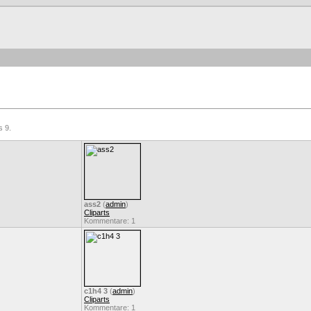
s 9.
ass2
(
admin
)
Cliparts
Kommentare: 1
c1h4 3
(
admin
)
Cliparts
Kommentare: 1