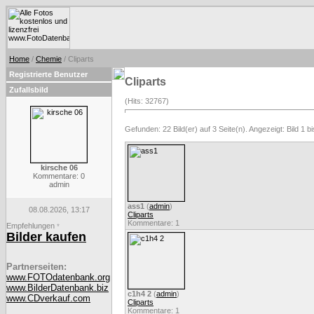
Home
/
Chemie
/ Cliparts
Registrierte Benutzer
Cliparts
Zufallsbild
(Hits: 32767)
Gefunden: 22 Bild(er) auf 3 Seite(n). Angezeigt: Bild 1 bi
kirsche 06
Kommentare: 0
admin
ass1
(
admin
)
08.08.2026, 13:17
Cliparts
Kommentare: 1
Empfehlungen
*
Bilder kaufen
Partnerseiten:
www.FOTOdatenbank.org
www.BilderDatenbank.biz
c1h4 2
(
admin
)
www.CDverkauf.com
Cliparts
Kommentare: 1