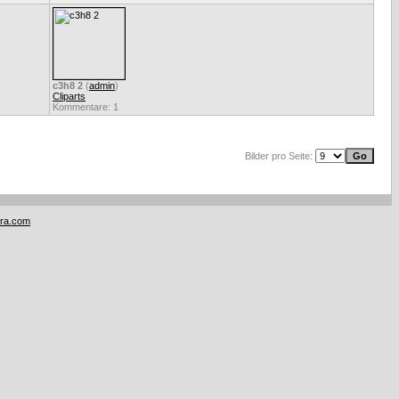
c3h8 2
(
admin
)
Cliparts
Kommentare: 1
Bilder pro Seite:
tra.com