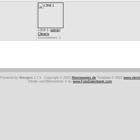
c3h8 1
(
admin
)
Cliparts
Kommentare: 1
: Powered by
4images
1.7.9 Copyright © 2002
4homepages.de
Template © 2002
www.viers
Inhalte und Bildmaterial: © by
www.FotoDatenbank.com