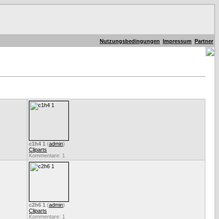
Nutzungsbedingungen
Impressum
Partner
c1h4 1
(
admin
)
Cliparts
Kommentare: 1
c2h6 1
(
admin
)
Cliparts
Kommentare: 1