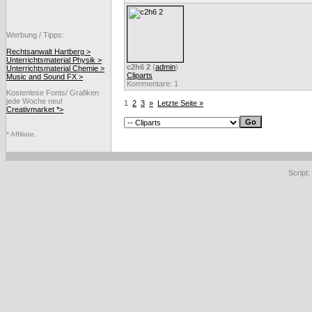
Werbung / Tipps:
Rechtsanwalt Hartberg >
Unterrichtsmaterial Physik >
c2h6 2
(
admin
)
Unterrichtsmaterial Chemie >
Cliparts
Music and Sound FX >
Kommentare: 1
Kostenlose Fonts/ Grafiken
jede Woche neu!
1
2
3
»
Letzte Seite »
Creativmarket *>
* Affiliate.
Script