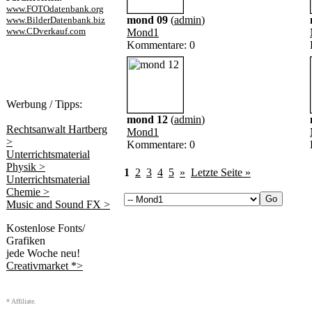
www.FOTOdatenbank.org
mond 09
(
admin
)
www.BilderDatenbank.biz
www.CDverkauf.com
Mond1
Kommentare: 0
Werbung / Tipps:
mond 12
(
admin
)
Rechtsanwalt Hartberg
Mond1
>
Kommentare: 0
Unterrichtsmaterial
Physik >
1
2
3
4
5
»
Letzte Seite »
Unterrichtsmaterial
Chemie >
Music and Sound FX >
Kostenlose Fonts/
Grafiken
jede Woche neu!
Creativmarket *>
* Affiliate.