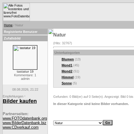
Home
/ Natur
Registrierte Benutzer
Natur
Zufallsbild
(Hits: 32767)
Unterkategorien
Blumen
(13)
Mond1
(45)
Mond2
(51)
tastatur 19
Kommentare: 1
Himmel
(19)
admin
Sonne
(5)
08.08.2026, 21:22
Empfehlungen
*
Gefunden: 0 Bild(er) auf 0 Seite(n). Angezeigt: Bild 0 bis
Bilder kaufen
In dieser Kategorie sind keine Bilder vorhanden.
Partnerseiten:
www.FOTOdatenbank.org
www.BilderDatenbank.biz
www.CDverkauf.com