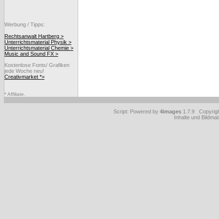
Werbung / Tipps:
Rechtsanwalt Hartberg >
Unterrichtsmaterial Physik >
Unterrichtsmaterial Chemie >
Music and Sound FX >
Kostenlose Fonts/ Grafiken
jede Woche neu!
Creativmarket *>
* Affiliate.
Script: Powered by
4images
1.7.9 Copyrig
Inhalte und Bildmat