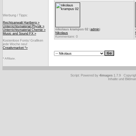
Werbung / Tipps:
Rechtsanwalt Hartberg >
Unterrichtsmaterial Physik >
nikolaus krampus 02
(
admin
)
Unterrichtsmaterial Chemie >
Nikolaus
Music and Sound FX >
Kommentare: 0
Kostenlose Fonts/ Grafiken
jede Woche neu!
Creativmarket *>
* Affiliate.
Script: Powered by
4images
1.7.9 Copyrig
Inhalte und Bildmat