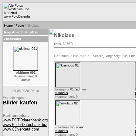
Home
/
Feste
/ Nikolaus
Registrierte Benutzer
Nikolaus
Zufallsbild
(Hits: 32767)
Gefunden: 8 Bild(er) auf 1 Seite(n). Angezeigt: Bild 1 bis
oldtimer 091
Kommentare: 0
admin
krampus 01
(
admin
)
09.08.2026, 05:16
Nikolaus
Kommentare: 0
Empfehlungen
*
Bilder kaufen
Partnerseiten:
www.FOTOdatenbank.org
www.BilderDatenbank.biz
nikolaus 02
(
admin
)
www.CDverkauf.com
Nikolaus
Kommentare: 0