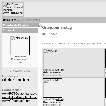
Home
/
Feste
/ Gründonnerstag
Registrierte Benutzer
Gründonnerstag
Zufallsbild
(Hits: 32767)
Gefunden: 18 Bild(er) auf 2 Seite(n). Angezeigt: Bild 1 bi
stecker 05
Kommentare: 1
admin
spinat 01
(
admin
)
07.08.2026, 21:02
Gründonnerstag
Kommentare: 0
Empfehlungen
*
Bilder kaufen
Partnerseiten:
www.FOTOdatenbank.org
www.BilderDatenbank.biz
spinat 04
(
admin
)
www.CDverkauf.com
Gründonnerstag
Kommentare: 0