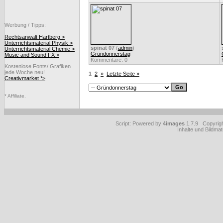
Werbung / Tipps:
Rechtsanwalt Hartberg >
Unterrichtsmaterial Physik >
spinat 07
(
admin
)
Unterrichtsmaterial Chemie >
Gründonnerstag
Music and Sound FX >
Kommentare: 0
Kostenlose Fonts/ Grafiken
jede Woche neu!
1
2
»
Letzte Seite »
Creativmarket *>
* Affiliate.
Script: Powered by
4images
1.7.9 Copyrig
Inhalte und Bildmat