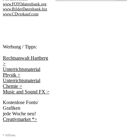
www.FOTOdatenbank.org
www.BilderDatenbank.biz
www.CDverkauf.com
Werbung / Tipps:
Rechtsanwalt Hartberg
>
Unterrichtsmaterial
Physik >
Unterrichtsmaterial
Chemie >
Music and Sound FX >
Kostenlose Fonts/
Grafiken
jede Woche neu!
Creativmarket *>
* Affiliate.