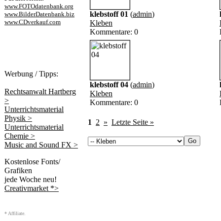
www.FOTOdatenbank.org
klebstoff 01
(
admin
)
www.BilderDatenbank.biz
www.CDverkauf.com
Kleben
Kommentare: 0
Werbung / Tipps:
klebstoff 04
(
admin
)
Rechtsanwalt Hartberg
Kleben
>
Kommentare: 0
Unterrichtsmaterial
Physik >
1
2
»
Letzte Seite »
Unterrichtsmaterial
Chemie >
Music and Sound FX >
Kostenlose Fonts/
Grafiken
jede Woche neu!
Creativmarket *>
* Affiliate.