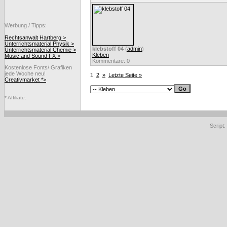
Werbung / Tipps:
Rechtsanwalt Hartberg >
Unterrichtsmaterial Physik >
klebstoff 04
(
admin
)
Unterrichtsmaterial Chemie >
Kleben
Music and Sound FX >
Kommentare: 0
Kostenlose Fonts/ Grafiken
jede Woche neu!
1
2
»
Letzte Seite »
Creativmarket *>
* Affiliate.
Script