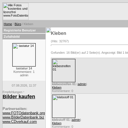
Home
/
Büro
/ Kleben
Registrierte Benutzer
Kleben
Zufallsbild
(Hits: 32767)
Gefunden: 16 Bild(er) auf 2 Seite(n). Angezeigt: Bild 1 bi
tastatur 14
Kommentare: 1
admin
klebestreifen 01
(
admin
)
07.08.2026, 11:37
Kleben
Kommentare: 0
Empfehlungen
*
Bilder kaufen
Partnerseiten:
www.FOTOdatenbank.org
www.BilderDatenbank.biz
klebstoff 01
(
admin
)
www.CDverkauf.com
Kleben
Kommentare: 0