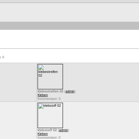
s 9.
klebestreifen 02
(
admin
)
Kleben
Kommentare: 0
klebstoff 02
(
admin
)
Kleben
Kommentare: 0