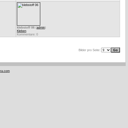
klebstoff 06
(
admin
)
Kleben
Kommentare: 0
Bilder pro Seite:
tra.com