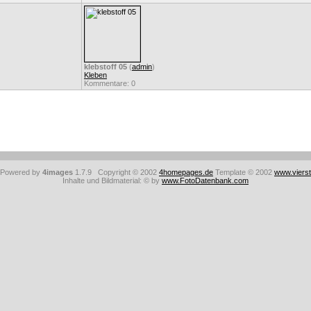
klebstoff 05
(
admin
)
Kleben
Kommentare: 0
: Powered by
4images
1.7.9 Copyright © 2002
4homepages.de
Template © 2002
www.viers
Inhalte und Bildmaterial: © by
www.FotoDatenbank.com