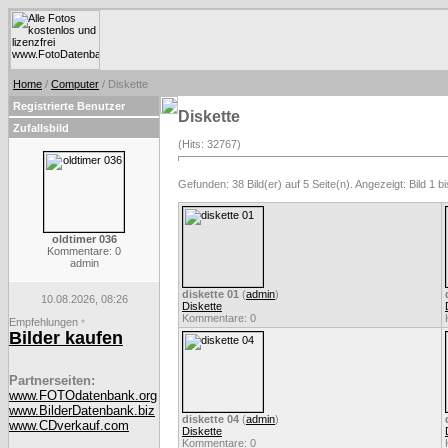
Home
/
Computer
/ Diskette
Registrierte Benutzer
Diskette
Zufallsbild
(Hits: 32767)
Gefunden: 38 Bild(er) auf 5 Seite(n). Angezeigt: Bild 1 bi
oldtimer 036
Kommentare: 0
admin
diskette 01
(
admin
)
10.08.2026, 08:26
Diskette
Kommentare: 0
Empfehlungen
*
Bilder kaufen
Partnerseiten:
www.FOTOdatenbank.org
www.BilderDatenbank.biz
diskette 04
(
admin
)
www.CDverkauf.com
Diskette
Kommentare: 0