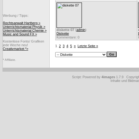
Werbung / Tipps:
Rechtsanwalt Hartberg >
Unterrichtsmaterial Physik >
diskette 07
(
admin
)
Unterrichtsmaterial Chemie >
Diskette
Music and Sound FX >
Kommentare: 0
Kostenlose Fonts/ Grafiken
jede Woche neu!
1
2
3
4
5
»
Letzte Seite »
Creativmarket *>
* Affiliate.
Script: Powered by
4images
1.7.9 Copyrig
Inhalte und Bildmat