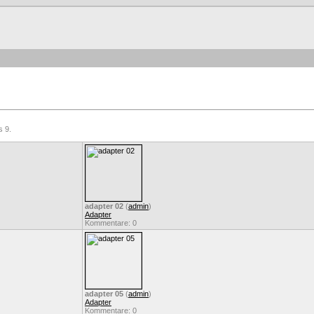
s 9.
adapter 02
(
admin
)
Adapter
Kommentare: 0
adapter 05
(
admin
)
Adapter
Kommentare: 0