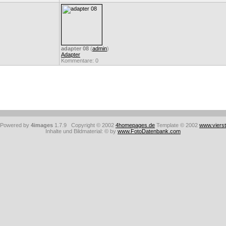
adapter 08
(
admin
)
Adapter
Kommentare: 0
: Powered by
4images
1.7.9 Copyright © 2002
4homepages.de
Template © 2002
www.viers
Inhalte und Bildmaterial: © by
www.FotoDatenbank.com