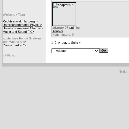
Werbung / Tipps:
Rechtsanwalt Hartberg >
Unterrichtsmaterial Physik >
adapter 07
(
admin
)
Unterrichtsmaterial Chemie >
Adapter
Music and Sound FX >
Kommentare: 0
Kostenlose Fonts/ Grafiken
jede Woche neu!
1
2
»
Letzte Seite »
Creativmarket *>
* Affiliate.
Script