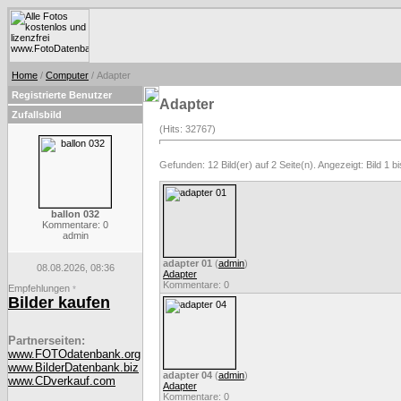
Home
/
Computer
/ Adapter
Registrierte Benutzer
Adapter
Zufallsbild
(Hits: 32767)
Gefunden: 12 Bild(er) auf 2 Seite(n). Angezeigt: Bild 1 bi
ballon 032
Kommentare: 0
admin
adapter 01
(
admin
)
08.08.2026, 08:36
Adapter
Kommentare: 0
Empfehlungen
*
Bilder kaufen
Partnerseiten:
www.FOTOdatenbank.org
www.BilderDatenbank.biz
adapter 04
(
admin
)
www.CDverkauf.com
Adapter
Kommentare: 0