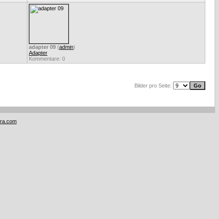
adapter 09
(
admin
)
Adapter
Kommentare: 0
Bilder pro Seite:
tra.com