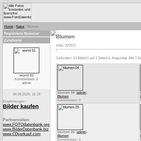
Home
/
Natur
/ Blumen
Registrierte Benutzer
Blumen
Zufallsbild
(Hits: 32767)
Gefunden: 13 Bild(er) auf 2 Seite(n). Angezeigt: Bild 1 bi
wurst 01
Kommentare: 0
admin
blumen 04
(
admin
)
08.08.2026, 16:19
Blumen
Kommentare: 0
Empfehlungen
*
Bilder kaufen
Partnerseiten:
www.FOTOdatenbank.org
www.BilderDatenbank.biz
blumen 25
(
admin
)
www.CDverkauf.com
Blumen
Kommentare: 0