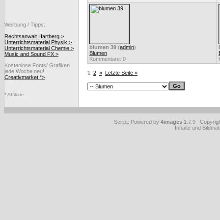
Werbung / Tipps:
Rechtsanwalt Hartberg >
Unterrichtsmaterial Physik >
blumen 39
(
admin
)
Unterrichtsmaterial Chemie >
Blumen
Music and Sound FX >
Kommentare: 0
Kostenlose Fonts/ Grafiken
jede Woche neu!
1
2
»
Letzte Seite »
Creativmarket *>
* Affiliate.
Script: Powered by
4images
1.7.9 Copyrig
Inhalte und Bildmat