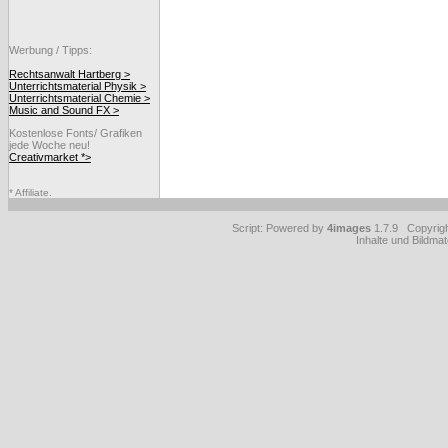
Werbung / Tipps:
Rechtsanwalt Hartberg >
Unterrichtsmaterial Physik >
Unterrichtsmaterial Chemie >
Music and Sound FX >
Kostenlose Fonts/ Grafiken
jede Woche neu!
Creativmarket *>
* Affiliate.
Script: Powered by
4images
1.7.9 Copyrig
Inhalte und Bildmat