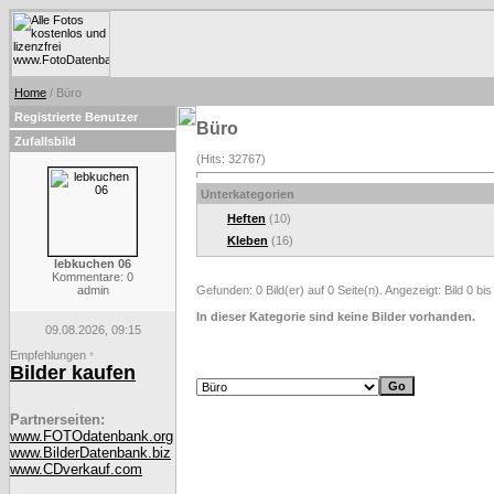
Home
/ Büro
Registrierte Benutzer
Büro
Zufallsbild
(Hits: 32767)
Unterkategorien
Heften
(10)
Kleben
(16)
lebkuchen 06
Kommentare: 0
admin
Gefunden: 0 Bild(er) auf 0 Seite(n). Angezeigt: Bild 0 bis
In dieser Kategorie sind keine Bilder vorhanden.
09.08.2026, 09:15
Empfehlungen
*
Bilder kaufen
Partnerseiten:
www.FOTOdatenbank.org
www.BilderDatenbank.biz
www.CDverkauf.com