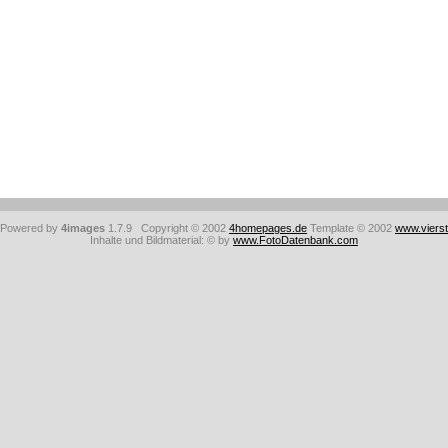
: Powered by
4images
1.7.9 Copyright © 2002
4homepages.de
Template © 2002
www.viers
Inhalte und Bildmaterial: © by
www.FotoDatenbank.com