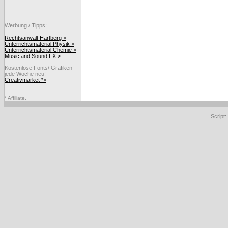
Werbung / Tipps:
Rechtsanwalt Hartberg >
Unterrichtsmaterial Physik >
Unterrichtsmaterial Chemie >
Music and Sound FX >
Kostenlose Fonts/ Grafiken
jede Woche neu!
Creativmarket *>
* Affiliate.
Script