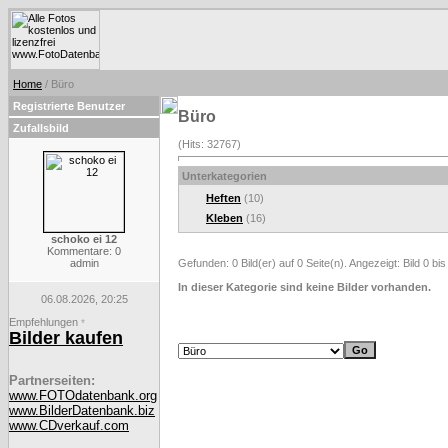
Home
/ Büro
Registrierte Benutzer
Büro
Zufallsbild
(Hits: 32767)
Unterkategorien
Heften
(10)
Kleben
(16)
schoko ei 12
Kommentare: 0
admin
Gefunden: 0 Bild(er) auf 0 Seite(n). Angezeigt: Bild 0 bis
In dieser Kategorie sind keine Bilder vorhanden.
06.08.2026, 20:25
Empfehlungen
*
Bilder kaufen
Partnerseiten:
www.FOTOdatenbank.org
www.BilderDatenbank.biz
www.CDverkauf.com